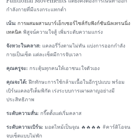
Funtional Movements แต่ยังคงต้องการเน้นท่าออก
กำลังกายที่มีแรงกระแทกต่ำ
เน้น:
การผสมผสานบาร์เอ็กเซอร์ไซส์กับฟังก์ชันนัลเทรนนิ่ง
เทคนิค
พิสูจน์ความใจสู้ เพิ่มระดับความแกร่ง
จังหวะในคลาส:
แคลอรี่วิ่งตามไม่ทัน แบ่งการออกกำลัง
กายเป็นเซ็ต แต่ละเซ็ตมีการจับเวลา
คุณครูจะ:
กระตุ้นทุกคนให้เอาชนะใจตัวเอง
คุณจะได้:
ฝึกทักษะการใช้กล้ามเนื้อในอีกรูปแบบ พร้อม
เบิร์นแคลอรีเต็มพิกัด เร่งระบบการเผาผลาญอย่างมี
ประสิทธิภาพ
ระดับความสั่น:
กรี๊ดตั้งแต่เริ่มคลาส
ระดับความเบิร์น:
มอดไหม้เป็นจุณ 🔥🔥🔥🔥 #คาร์ดิโอจน
จบเซ็ตแบบไม่พัก