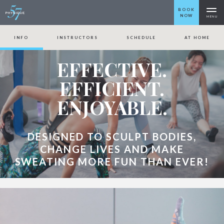
BOOK
NOW
T
MENU
INFO
INSTRUCTORS
SCHEDULE
AT HOME
EFFECTIVE.
EFFICIENT.
ENJOYABLE.
DESIGNED TO SCULPT BODIES,
CHANGE LIVES AND MAKE
SWEATING MORE FUN THAN EVER!